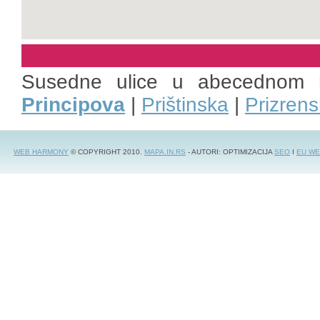
Susedne ulice u abecednom 
Principova
|
Prištinska
|
Prizren
WEB HARMONY
© COPYRIGHT 2010.
MAPA.IN.RS
- AUTORI: OPTIMIZACIJA
SEO
I
EU WE