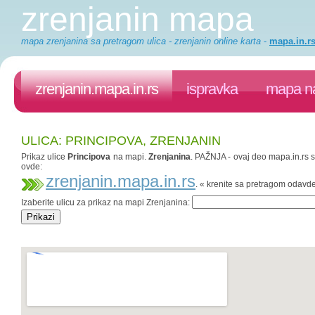
zrenjanin mapa
mapa zrenjanina sa pretragom ulica - zrenjanin online karta
-
mapa.in.r
zrenjanin.mapa.in.rs
ispravka
mapa na
ULICA: PRINCIPOVA, ZRENJANIN
Prikaz ulice
Principova
na mapi.
Zrenjanina
. PAŽNJA - ovaj deo mapa.in.rs sa
ovde:
zrenjanin.mapa.in.rs
. « krenite sa pretragom odavd
Izaberite ulicu za prikaz na mapi Zrenjanina: