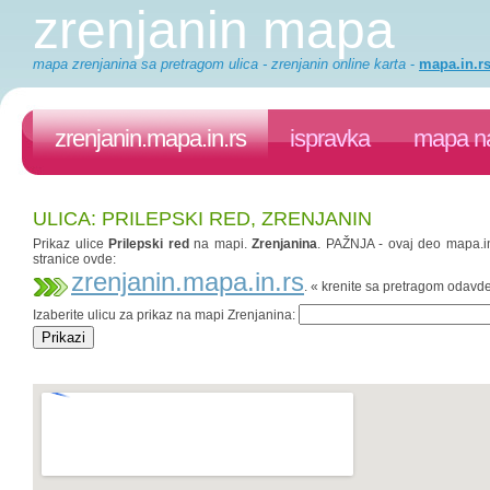
zrenjanin mapa
mapa zrenjanina sa pretragom ulica - zrenjanin online karta
-
mapa.in.r
zrenjanin.mapa.in.rs
ispravka
mapa na
ULICA: PRILEPSKI RED, ZRENJANIN
Prikaz ulice
Prilepski red
na mapi.
Zrenjanina
. PAŽNJA - ovaj deo mapa.in.
stranice ovde:
zrenjanin.mapa.in.rs
. « krenite sa pretragom odavd
Izaberite ulicu za prikaz na mapi Zrenjanina: