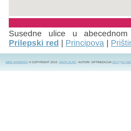
Susedne ulice u abecednom
Prilepski red
|
Principova
|
Prišt
WEB HARMONY
© COPYRIGHT 2010.
MAPA.IN.RS
- AUTORI: OPTIMIZACIJA
SEO
I
EU WE