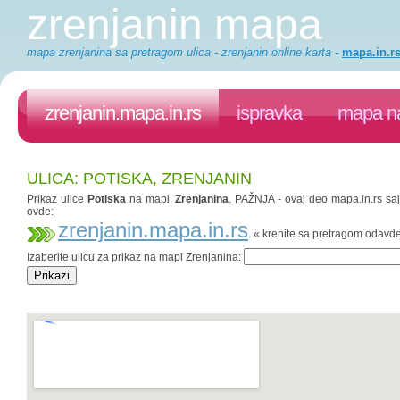
zrenjanin mapa
mapa zrenjanina sa pretragom ulica - zrenjanin online karta
-
mapa.in.r
zrenjanin.mapa.in.rs
ispravka
mapa na
ULICA: POTISKA, ZRENJANIN
Prikaz ulice
Potiska
na mapi.
Zrenjanina
. PAŽNJA - ovaj deo mapa.in.rs sajt
ovde:
zrenjanin.mapa.in.rs
. « krenite sa pretragom odavd
Izaberite ulicu za prikaz na mapi Zrenjanina: