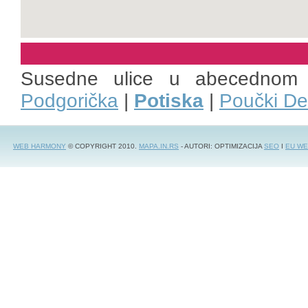
Susedne ulice u abecednom
Podgorička
|
Potiska
|
Poučki De
WEB HARMONY
© COPYRIGHT 2010.
MAPA.IN.RS
- AUTORI: OPTIMIZACIJA
SEO
I
EU WE