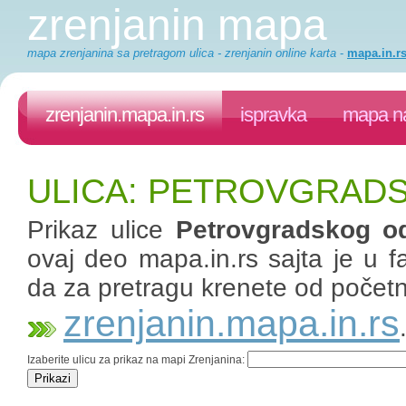
zrenjanin mapa
mapa zrenjanina sa pretragom ulica - zrenjanin online karta
-
mapa.in.r
zrenjanin.mapa.in.rs
ispravka
mapa na
ULICA: PETROVGRAD
Prikaz ulice
Petrovgradskog o
ovaj deo mapa.in.rs sajta je u fa
da za pretragu krenete od početn
zrenjanin.mapa.in.rs
Izaberite ulicu za prikaz na mapi Zrenjanina: