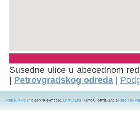
Susedne ulice u abecednom red
|
Petrovgradskog odreda
|
Podg
WEB HARMONY
© COPYRIGHT 2010.
MAPA.IN.RS
- AUTORI: OPTIMIZACIJA
SEO
I
EU WE