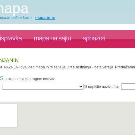
 mapa
njanin online karta
-
mapa.in.rs
ispravka
mapa na sajtu
sponzori
ENJANIN
na
. PAŽNJA - ovaj deo mapa.in.rs sajta je u fazi testiranja - beta verzija. Predlaže
rs
. « krenite sa pretragom odavde
a:
ili napišite naziv ulice: