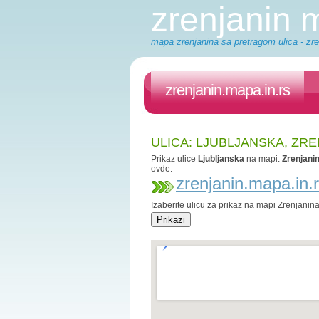
zrenjanin
mapa zrenjanina sa pretragom ulica - zre
zrenjanin.mapa.in.rs
ULICA: LJUBLJANSKA, ZR
Prikaz ulice
Ljubljanska
na mapi.
Zrenjani
ovde:
zrenjanin.mapa.in.
Izaberite ulicu za prikaz na mapi Zrenjanin