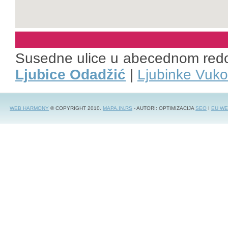
Susedne ulice u abecednom red
Ljubice Odadžić
|
Ljubinke Vuk
WEB HARMONY
© COPYRIGHT 2010.
MAPA.IN.RS
- AUTORI: OPTIMIZACIJA
SEO
I
EU WE