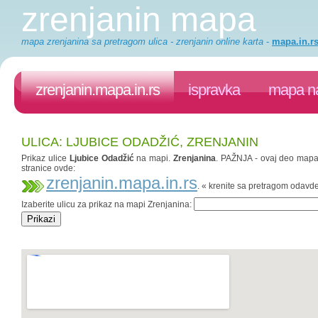
zrenjanin mapa
mapa zrenjanina sa pretragom ulica - zrenjanin online karta
-
mapa.in.r
zrenjanin.mapa.in.rs
ispravka
mapa na
ULICA: LJUBICE ODADŽIĆ, ZRENJANIN
Prikaz ulice
Ljubice Odadžić
na mapi.
Zrenjanina
. PAŽNJA - ovaj deo mapa.i
stranice ovde:
zrenjanin.mapa.in.rs
. « krenite sa pretragom odavd
Izaberite ulicu za prikaz na mapi Zrenjanina: