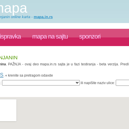
 mapa
njanin online karta
-
mapa.in.rs
ispravka
mapa na sajtu
sponzori
NJANIN
nina
. PAŽNJA - ovaj deo mapa.in.rs sajta je u fazi testiranja - beta verzija. Pr
rs
. « krenite sa pretragom odavde
a:
ili napišite naziv ulice: