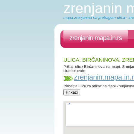
zrenjanin
mapa zrenjanina sa pretragom ulica - zre
zrenjanin.mapa.in.rs
ULICA: BIRČANINOVA, ZRE
Prikaz ulice
Birčaninova
na mapi.
Zrenja
stranice ovde:
zrenjanin.mapa.in.
Izaberite ulicu za prikaz na mapi Zrenjanin