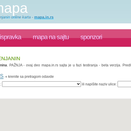
 mapa
njanin online karta
-
mapa.in.rs
ispravka
mapa na sajtu
sponzori
ENJANIN
anina
. PAŽNJA - ovaj deo mapa.in.rs sajta je u fazi testiranja - beta verzija. P
rs
. « krenite sa pretragom odavde
a:
ili napišite naziv ulice: