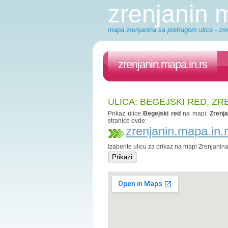
zrenjanin
mapa zrenjanina sa pretragom ulica - zre
zrenjanin.mapa.in.rs
ULICA: BEGEJSKI RED, ZR
Prikaz ulice
Begejski red
na mapi.
Zrenj
stranice ovde:
zrenjanin.mapa.in.
Izaberite ulicu za prikaz na mapi Zrenjanin