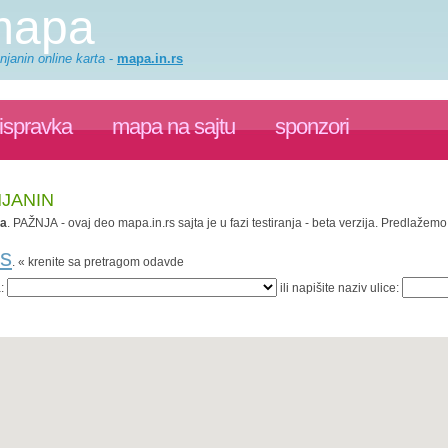
 mapa
njanin online karta
-
mapa.in.rs
ispravka
mapa na sajtu
sponzori
NJANIN
na
. PAŽNJA - ovaj deo mapa.in.rs sajta je u fazi testiranja - beta verzija. Predlaže
rs
. « krenite sa pretragom odavde
a:
ili napišite naziv ulice: