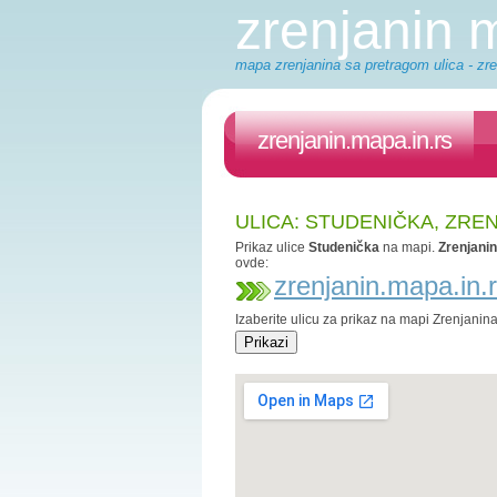
zrenjanin
mapa zrenjanina sa pretragom ulica - zre
zrenjanin.mapa.in.rs
ULICA: STUDENIČKA, ZRE
Prikaz ulice
Studenička
na mapi.
Zrenjani
ovde:
zrenjanin.mapa.in.
Izaberite ulicu za prikaz na mapi Zrenjanin