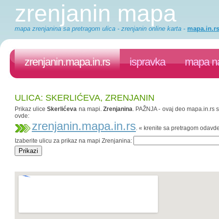
zrenjanin mapa
mapa zrenjanina sa pretragom ulica - zrenjanin online karta
-
mapa.in.r
zrenjanin.mapa.in.rs
ispravka
mapa na
ULICA: SKERLIĆEVA, ZRENJANIN
Prikaz ulice
Skerlićeva
na mapi.
Zrenjanina
. PAŽNJA - ovaj deo mapa.in.rs sa
ovde:
zrenjanin.mapa.in.rs
. « krenite sa pretragom odavd
Izaberite ulicu za prikaz na mapi Zrenjanina: