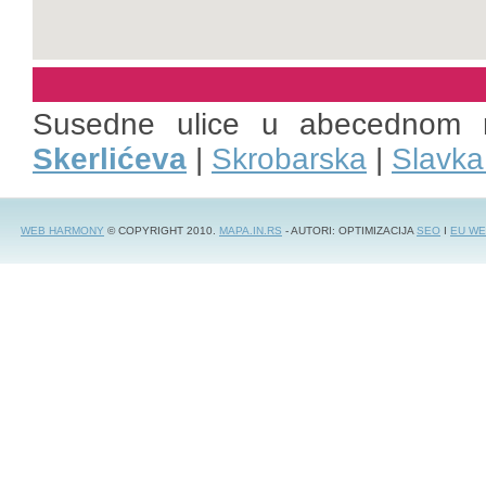
Susedne ulice u abecednom 
Skerlićeva
|
Skrobarska
|
Slavk
WEB HARMONY
© COPYRIGHT 2010.
MAPA.IN.RS
- AUTORI: OPTIMIZACIJA
SEO
I
EU WE