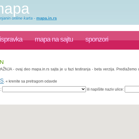
 mapa
njanin online karta
-
mapa.in.rs
ispravka
mapa na sajtu
sponzori
IN
PAŽNJA - ovaj deo mapa.in.rs sajta je u fazi testiranja - beta verzija. Predlažem
rs
. « krenite sa pretragom odavde
a:
ili napišite naziv ulice: