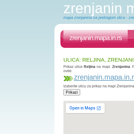
zrenjanin
mapa zrenjanina sa pretragom ulica - zre
zrenjanin.mapa.in.rs
ULICA: RELJINA, ZRENJAN
Prikaz ulice
Reljina
na mapi.
Zrenjanina
. 
ovde:
zrenjanin.mapa.in.
Izaberite ulicu za prikaz na mapi Zrenjanin