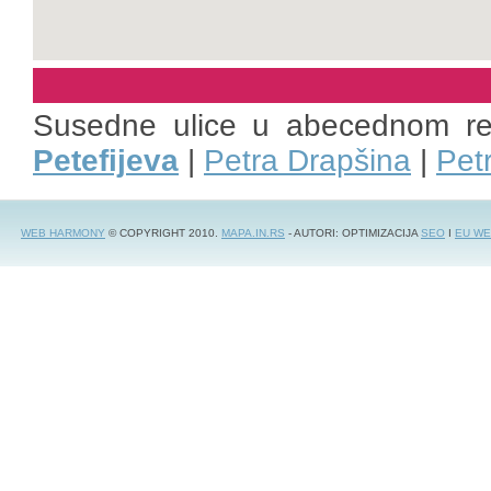
Susedne ulice u abecednom r
Petefijeva
|
Petra Drapšina
|
Pet
WEB HARMONY
© COPYRIGHT 2010.
MAPA.IN.RS
- AUTORI: OPTIMIZACIJA
SEO
I
EU WE