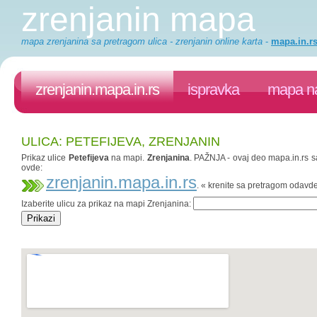
zrenjanin mapa
mapa zrenjanina sa pretragom ulica - zrenjanin online karta
-
mapa.in.r
zrenjanin.mapa.in.rs
ispravka
mapa na
ULICA: PETEFIJEVA, ZRENJANIN
Prikaz ulice
Petefijeva
na mapi.
Zrenjanina
. PAŽNJA - ovaj deo mapa.in.rs sa
ovde:
zrenjanin.mapa.in.rs
. « krenite sa pretragom odavd
Izaberite ulicu za prikaz na mapi Zrenjanina: