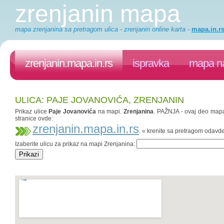
zrenjanin mapa
mapa zrenjanina sa pretragom ulica - zrenjanin online karta
-
mapa.in.r
zrenjanin.mapa.in.rs
ispravka
mapa na
ULICA: PAJE JOVANOVIĆA, ZRENJANIN
Prikaz ulice
Paje Jovanovića
na mapi.
Zrenjanina
. PAŽNJA - ovaj deo mapa.
stranice ovde:
zrenjanin.mapa.in.rs
. « krenite sa pretragom odavd
Izaberite ulicu za prikaz na mapi Zrenjanina: