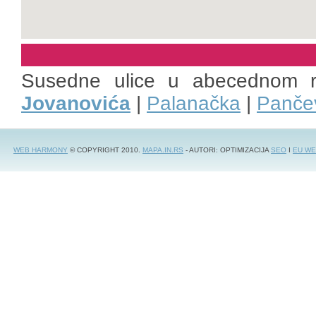
Susedne ulice u abecednom 
Jovanovića
|
Palanačka
|
Panče
WEB HARMONY
© COPYRIGHT 2010.
MAPA.IN.RS
- AUTORI: OPTIMIZACIJA
SEO
I
EU WE