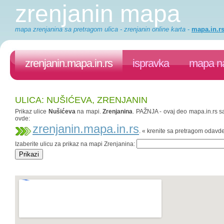
zrenjanin mapa
mapa zrenjanina sa pretragom ulica - zrenjanin online karta
-
mapa.in.r
zrenjanin.mapa.in.rs
ispravka
mapa na
ULICA: NUŠIĆEVA, ZRENJANIN
Prikaz ulice
Nušićeva
na mapi.
Zrenjanina
. PAŽNJA - ovaj deo mapa.in.rs sa
ovde:
zrenjanin.mapa.in.rs
. « krenite sa pretragom odavd
Izaberite ulicu za prikaz na mapi Zrenjanina: