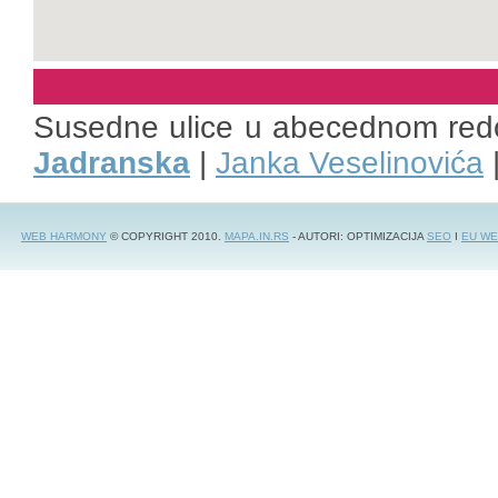
Susedne ulice u abecednom red
Jadranska
|
Janka Veselinovića
WEB HARMONY
© COPYRIGHT 2010.
MAPA.IN.RS
- AUTORI: OPTIMIZACIJA
SEO
I
EU WE