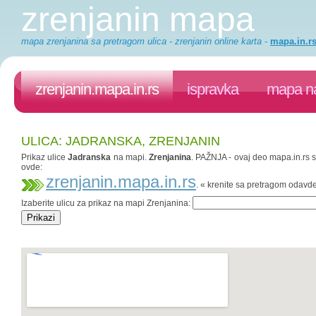
zrenjanin mapa
mapa zrenjanina sa pretragom ulica - zrenjanin online karta
-
mapa.in.r
zrenjanin.mapa.in.rs
ispravka
mapa na
ULICA: JADRANSKA, ZRENJANIN
Prikaz ulice
Jadranska
na mapi.
Zrenjanina
. PAŽNJA - ovaj deo mapa.in.rs sa
ovde:
zrenjanin.mapa.in.rs
. « krenite sa pretragom odavd
Izaberite ulicu za prikaz na mapi Zrenjanina: