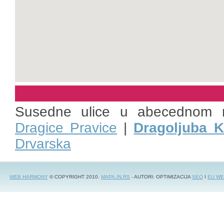
Susedne ulice u abecednom 
Dragice Pravice
|
Dragoljuba K
Drvarska
WEB HARMONY
© COPYRIGHT 2010.
MAPA.IN.RS
- AUTORI: OPTIMIZACIJA
SEO
I
EU WE