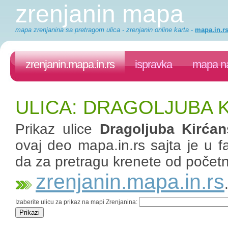
zrenjanin mapa
mapa zrenjanina sa pretragom ulica - zrenjanin online karta
-
mapa.in.r
zrenjanin.mapa.in.rs
ispravka
mapa na
ULICA: DRAGOLJUBA 
Prikaz ulice
Dragoljuba Kirća
ovaj deo mapa.in.rs sajta je u fa
da za pretragu krenete od početn
zrenjanin.mapa.in.rs
Izaberite ulicu za prikaz na mapi Zrenjanina: