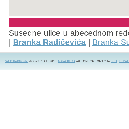
Susedne ulice u abecednom red
|
Branka Radičevića
|
Branka Su
WEB HARMONY
© COPYRIGHT 2010.
MAPA.IN.RS
- AUTORI: OPTIMIZACIJA
SEO
I
EU WE