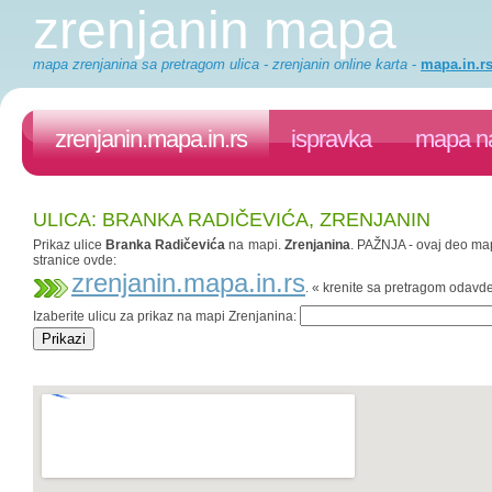
zrenjanin mapa
mapa zrenjanina sa pretragom ulica - zrenjanin online karta
-
mapa.in.r
zrenjanin.mapa.in.rs
ispravka
mapa na
ULICA: BRANKA RADIČEVIĆA, ZRENJANIN
Prikaz ulice
Branka Radičevića
na mapi.
Zrenjanina
. PAŽNJA - ovaj deo mapa
stranice ovde:
zrenjanin.mapa.in.rs
. « krenite sa pretragom odavd
Izaberite ulicu za prikaz na mapi Zrenjanina: