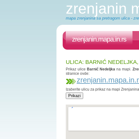
zrenjanin
mapa zrenjanina sa pretragom ulica - zre
zrenjanin.mapa.in.rs
ULICA: BARNIĆ NEDELJKA
Prikaz ulice
Barnić Nedeljka
na mapi.
Zre
stranice ovde:
zrenjanin.mapa.in.
Izaberite ulicu za prikaz na mapi Zrenjanin