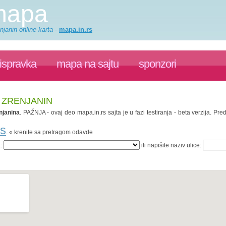
 mapa
njanin online karta
-
mapa.in.rs
ispravka
mapa na sajtu
sponzori
, ZRENJANIN
njanina
. PAŽNJA - ovaj deo mapa.in.rs sajta je u fazi testiranja - beta verzija. 
rs
. « krenite sa pretragom odavde
a:
ili napišite naziv ulice: