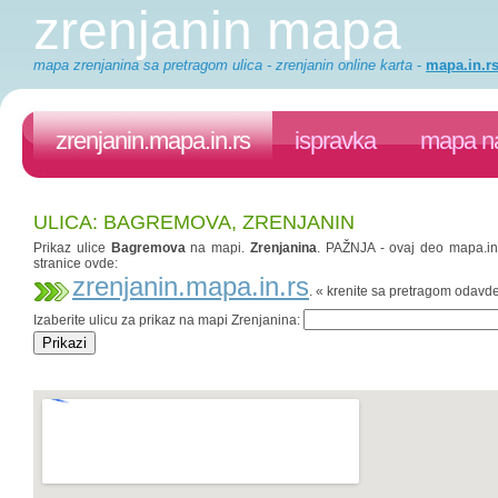
zrenjanin mapa
mapa zrenjanina sa pretragom ulica - zrenjanin online karta
-
mapa.in.r
zrenjanin.mapa.in.rs
ispravka
mapa na
ULICA: BAGREMOVA, ZRENJANIN
Prikaz ulice
Bagremova
na mapi.
Zrenjanina
. PAŽNJA - ovaj deo mapa.in.
stranice ovde:
zrenjanin.mapa.in.rs
. « krenite sa pretragom odavd
Izaberite ulicu za prikaz na mapi Zrenjanina: