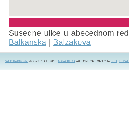
Susedne ulice u abecednom red
Balkanska
|
Balzakova
WEB HARMONY
© COPYRIGHT 2010.
MAPA.IN.RS
- AUTORI: OPTIMIZACIJA
SEO
I
EU WE