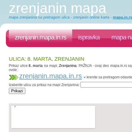
zrenjanin mapa
mapa zrenjanina sa pretragom ulica - zrenjanin online karta
-
mapa.in.r
zrenjanin.mapa.in.rs
ispravka
mapa na
ULICA: 8. MARTA, ZRENJANIN
Prikaz ulice
8. marta
na mapi.
Zrenjanina
. PAŽNJA - ovaj deo mapa.in.rs saj
ovde:
zrenjanin.mapa.in.rs
. « krenite sa pretragom odavd
Izaberite ulicu za prikaz na mapi Zrenjanina: