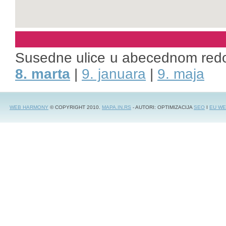
Susedne ulice u abecednom red
8. marta
|
9. januara
|
9. maja
WEB HARMONY
© COPYRIGHT 2010.
MAPA.IN.RS
- AUTORI: OPTIMIZACIJA
SEO
I
EU WE